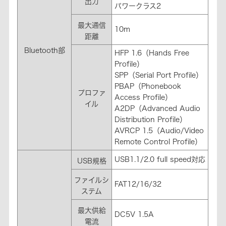
出力
パワークラス2
最大通信
10m
距離
Bluetooth部
HFP 1.6（Hands Free
Profile）
SPP（Serial Port Profile）
PBAP（Phonebook
プロファ
Access Profile）
イル
A2DP（Advanced Audio
Distribution Profile）
AVRCP 1.5（Audio/Video
Remote Control Profile）
USB1.1/2.0 full speed対応
USB規格
ファイルシ
FAT12/16/32
ステム
最大供給
DC5V 1.5A
電流