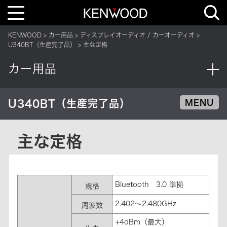
T
o
g
g
KENWOOD
カー用品
ディスプレイオーディオ / カーオーディオ
l
e
U340BT（生産完了品）
主な定格
n
a
v
カー用品
i
g
a
t
i
U340BT（生産完了品）
MENU
o
n
主な定格
Bluetooth 3.0 準拠
規格
2.402～2.480GHz
周波数
+4dBm（最大）