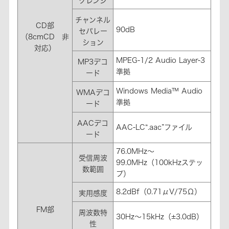
クレンジ
チャンネル
CD部
90dB
セパレー
（8cmCD 非
ション
対応）
MPEG-1/2 Audio Layer-3
MP3デコ
準拠
ード
Windows Media™ Audio
WMAデコ
準拠
ード
AACデコ
AAC-LC“.aac”ファイル
ード
76.0MHz～
受信周波
99.0MHz（100kHzステッ
数範囲
プ）
8.2dBf（0.71μV/75Ω）
実用感度
FM部
周波数特
30Hz～15kHz（±3.0dB）
性