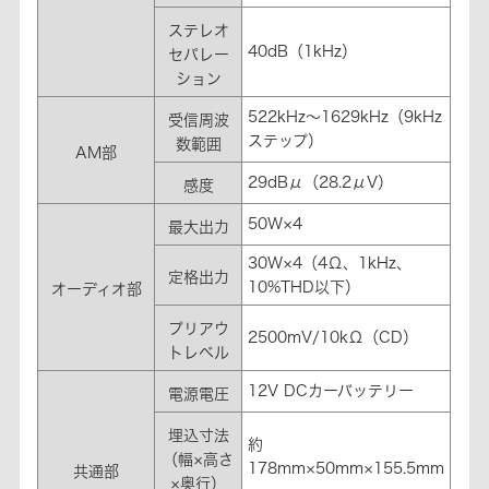
ステレオ
40dB（1kHz）
セパレー
ション
522kHz～1629kHz（9kHz
受信周波
ステップ）
数範囲
AM部
29dBμ（28.2μV）
感度
50W×4
最大出力
30W×4（4Ω、1kHz、
定格出力
10%THD以下）
オーディオ部
プリアウ
2500mV/10kΩ（CD）
トレベル
12V DCカーバッテリー
電源電圧
埋込寸法
約
（幅×高さ
178mm×50mm×155.5mm
共通部
×奥行）