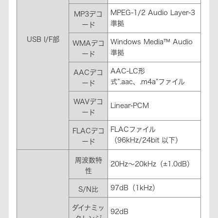
MPEG-1/2 Audio Layer-3
MP3デコ
準拠
ード
USB I/F部
Windows Media™ Audio
WMAデコ
準拠
ード
AAC-LC形
AACデコ
式”.aac、.m4a”ファイル
ード
WAVデコ
Linear-PCM
ード
FLACファイル
FLACデコ
（96kHz/24bit 以下）
ード
周波数特
20Hz～20kHz（±1.0dB）
性
97dB（1kHz）
S/N比
ダイナミッ
92dB