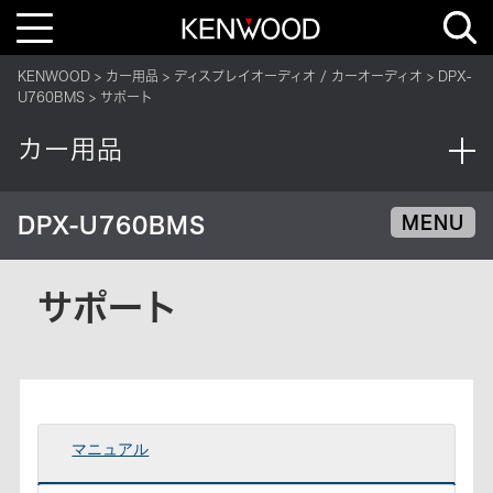
T
o
g
g
KENWOOD
カー用品
ディスプレイオーディオ / カーオーディオ
DPX-
l
e
U760BMS
サポート
n
a
v
カー用品
i
g
a
t
i
DPX-U760BMS
MENU
o
n
サポート
マニュアル