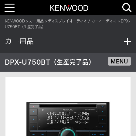
T
o
g
g
KENWOOD
カー用品
ディスプレイオーディオ / カーオーディオ
DPX-
l
e
U750BT（生産完了品）
n
a
v
カー用品
i
g
a
t
i
DPX-U750BT（生産完了品）
MENU
o
n