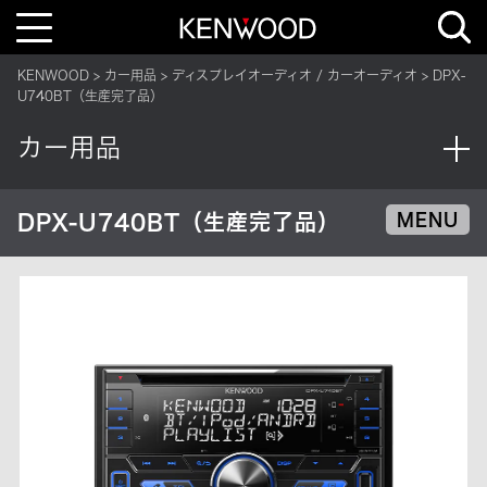
T
o
g
g
KENWOOD
カー用品
ディスプレイオーディオ / カーオーディオ
DPX-
l
e
U740BT（生産完了品）
n
a
v
カー用品
i
g
a
t
i
DPX-U740BT（生産完了品）
MENU
o
n