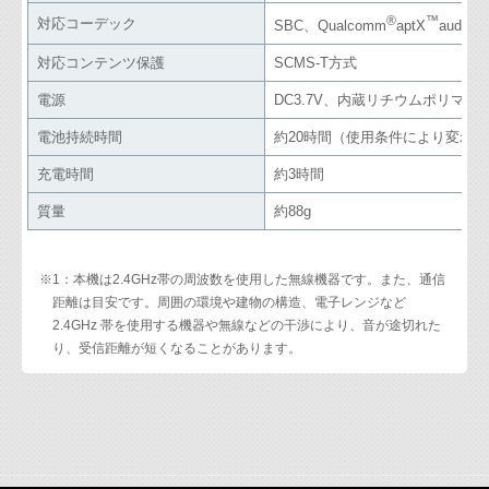
®
™
対応コーデック
SBC、Qualcomm
aptX
audio
対応コンテンツ保護
SCMS-T方式
電源
DC3.7V、内蔵リチウムポリマー
電池持続時間
約20時間（使用条件により変わ
充電時間
約3時間
質量
約88g
※1：本機は2.4GHz帯の周波数を使用した無線機器です。また、通信
距離は目安です。周囲の環境や建物の構造、電子レンジなど
2.4GHz 帯を使用する機器や無線などの干渉により、音が途切れた
り、受信距離が短くなることがあります。