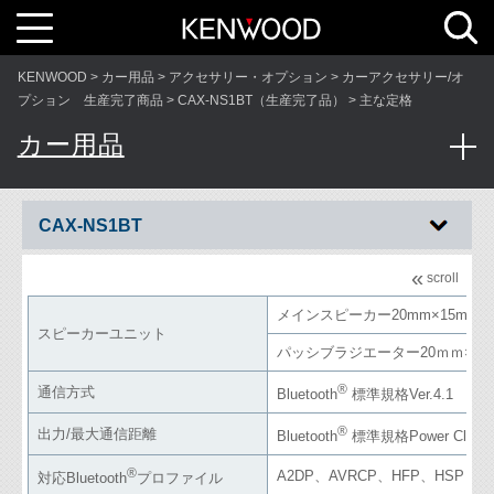
T
o
g
g
l
KENWOOD
カー用品
アクセサリー・オプション
カーアクセサリー/オ
e
n
プション 生産完了商品
CAX-NS1BT（生産完了品）
主な定格
a
v
カー用品
i
g
a
t
i
o
n
CAX-NS1BT
«
scroll
メインスピーカー20mm×15mm×
スピーカーユニット
パッシブラジエーター20ｍｍ×15m
®
通信方式
Bluetooth
標準規格Ver.4.1
®
出力/最大通信距離
Bluetooth
標準規格Power Class2
®
A2DP、AVRCP、HFP、HSP
対応Bluetooth
プロファイル