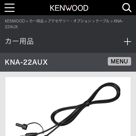
T
o
g
g
KENWOOD
カー用品
アクセサリー・オプション
ケーブル
KNA-
l
e
22AUX
n
a
v
カー用品
i
g
a
t
i
KNA-22AUX
MENU
o
n