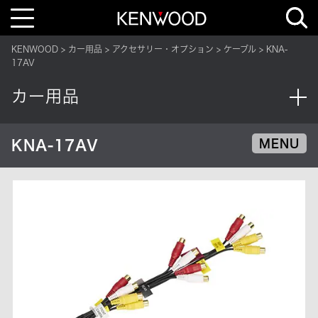
T
o
g
g
KENWOOD
カー用品
アクセサリー・オプション
ケーブル
KNA-
l
e
17AV
n
a
v
カー用品
i
g
a
t
i
KNA-17AV
MENU
o
n