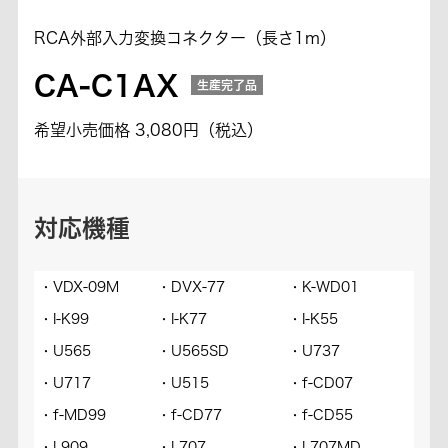
RCA外部入力変換コネクター（長さ1m）
CA-C1AX
生産完了品
希望小売価格 3,080円（税込）
対応機種
・VDX-09M
・DVX-77
・K-WD01
・K
・I-K99
・I-K77
・I-K55
・I-
・U565
・U565SD
・U737
・U
・U717
・U515
・f-CD07
・f-
・f-MD99
・f-CD77
・f-CD55
・f
・L909
・L707
・L707MD
・E