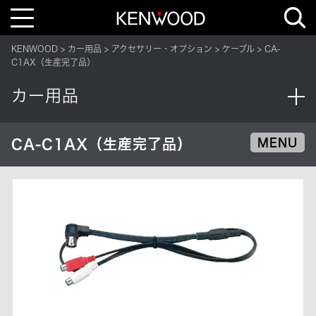
T
o
g
g
KENWOOD
カー用品
アクセサリー・オプション
ケーブル
CA-
l
e
C1AX（生産完了品）
n
a
v
カー用品
i
g
a
t
i
CA-C1AX（生産完了品）
MENU
o
n