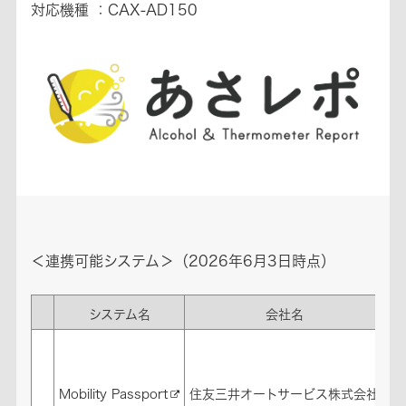
対応機種 ：CAX-AD150
＜連携可能システム＞（2026年6月3日時点）
システム名
会社名
シ
ク
ア
ェ
Mobility Passport
住友三井オートサービス株式会社
（