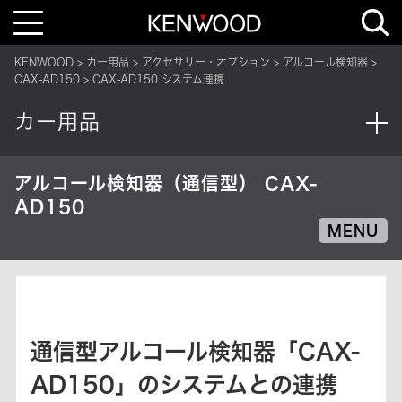
T
o
g
g
KENWOOD
カー用品
アクセサリー・オプション
アルコール検知器
l
e
CAX-AD150
CAX-AD150 システム連携
n
a
v
カー用品
i
g
a
t
i
アルコール検知器（通信型） CAX-
o
AD150
n
MENU
通信型アルコール検知器「CAX-
AD150」のシステムとの連携