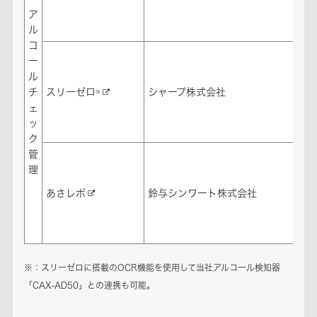
ア
事
ル
け
コ
ク
ー
ア
ル
ェ
チ
スリーゼロ
シャープ株式会社
※
（
ェ
事
ッ
け
ク
管
ク
理
ア
ェ
あさレポ
鈴与シンワート株式会社
（
事
け
※：スリーゼロに搭載のOCR機能を使用して当社アルコール検知器
「CAX-AD50」との連携も可能。