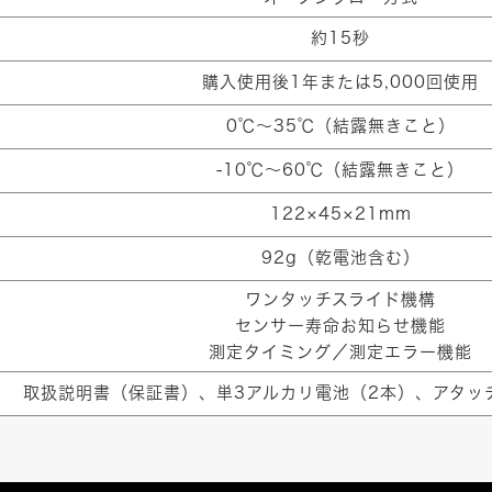
約15秒
購入使用後1年または5,000回使用
0℃〜35℃（結露無きこと）
-10℃〜60℃（結露無きこと）
122×45×21mm
92g（乾電池含む）
ワンタッチスライド機構
センサー寿命お知らせ機能
測定タイミング／測定エラー機能
取扱説明書（保証書）、単3アルカリ電池（2本）、アタッ