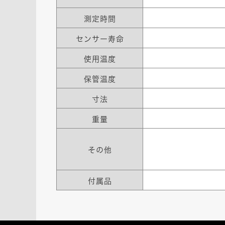
測定時間
センサー寿命
使用温度
保管温度
寸法
重量
その他
付属品