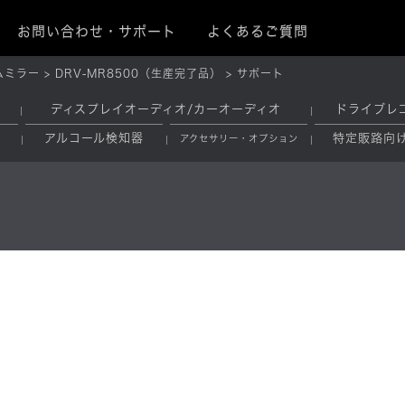
お問い合わせ・サポート
よくあるご質問
ムミラー
DRV-MR8500（生産完了品）
サポート
ディスプレイオーディオ/カーオーディオ
ドライブレ
アルコール検知器
特定販路向
アクセサリー・オプション