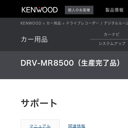
製品情報
個人のお客様
KENWOOD
カー用品
ドライブレコーダー / デジタルルー
カーナビ
カー用品
システムアップ
DRV-MR8500（生産完了品）
サポート
マニュアル
関連情報