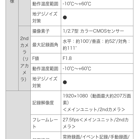
様
動作温度範囲
-10℃～+60℃
地デジノイズ
●
対策
撮像素子
1/2.7型 カラーCMOSセンサー
2nd
水平：約100°/垂直：約52°/対角：
最大記録画角
カメ
約111°
ラ
F値
F1.8
（リ
アカ
動作温度範囲
-10℃～+60℃
メ
地デジノイズ
ラ）
●
対策
1920×1080（動画最大約207万画
記録解像度
素）
＜メインユニット/2ndカメラ＞
フレームレー
27.5fps＜メインユニット/2ndカ
ト
メラ＞
常時録画/イベント記録/手動録画/