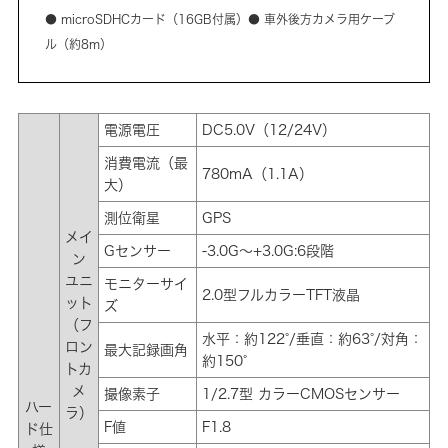
● microSDHCカード（16GB付属）● 車外後方カメラ用ケーブ
ル（約8m）
電源電圧
DC5.0V（12/24V）
消費電流（最
780mA（1.1A）
大）
測位衛星
GPS
メイ
Gセンサー
-3.0G～+3.0G:6段階
ン
ユニ
モニターサイ
2.0型フルカラーTFT液晶
ット
ズ
（フ
水平：約122°/垂直：約63°/対角：
ロン
最大記録画角
約150°
トカ
メ
撮像素子
1/2.7型 カラーCMOSセンサー
ハー
ラ）
F値
F1.8
ド仕