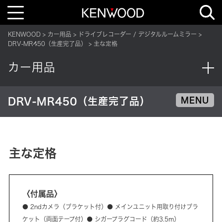
T
o
g
g
KENWOOD
カー用品
ドライブレコーダー / デジタルルームミラー
l
e
DRV-MR450（生産完了品）
主な定格
n
a
v
カー用品
i
g
a
t
i
DRV-MR450（生産完了品）
MENU
o
n
主な定格
〈付属品〉
● 2ndカメラ（ブラケット付）● メインユニット用取り付けブラ
ケット（両面テープ付）● シガープラグコード（約3.5m）