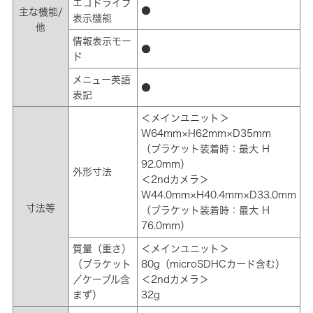
エコドライブ
●
主な機能/
表示機能
他
情報表示モー
●
ド
メニュー英語
●
表記
＜メインユニット＞
W64mm×H62mm×D35mm
（ブラケット装着時：最大 H
92.0mm）
外形寸法
＜2ndカメラ＞
W44.0mm×H40.4mm×D33.0mm
寸法等
（ブラケット装着時：最大 H
76.0mm）
質量（重さ）
＜メインユニット＞
（ブラケット
80g（microSDHCカード含む）
／ケーブル含
＜2ndカメラ＞
まず）
32g