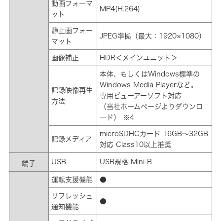
動画フォーマ
MP4(H.264)
ット
静止画フォー
JPEG準拠（最大：1920×1080）
マット
画像補正
HDR＜メインユニット＞
本体、もしくはWindows標準の
Windows Media Playerなど。
記録映像再生
専用ビューアーソフト対応
方法
（当社ホームページよりダウンロ
ード） ※4
microSDHCカード 16GB～32GB
記録メディア
対応 Class10以上推奨
USB
USB規格 Mini-B
端子
運転支援機能
●
リフレッシュ
●
通知機能