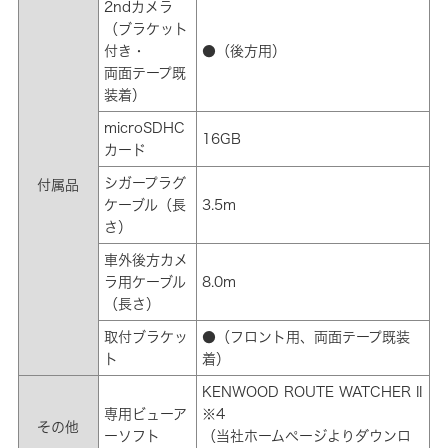
2ndカメラ
（ブラケット
付き・
●（後方用）
両面テープ既
装着）
microSDHC
16GB
カード
シガープラグ
付属品
ケーブル（長
3.5m
さ）
車外後方カメ
ラ用ケーブル
8.0m
（長さ）
取付ブラケッ
●（フロント用、両面テープ既装
ト
着）
KENWOOD ROUTE WATCHER II
専用ビューア
※4
その他
ーソフト
（当社ホームページよりダウンロ