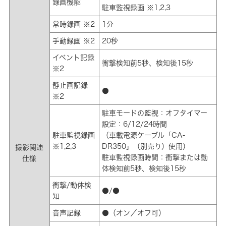
録画機能
駐車監視録画 ※1,2,3
常時録画 ※2
1分
手動録画 ※2
20秒
イベント記録
衝撃検知前5秒、検知後15秒
※2
静止画記録
●
※2
駐車モードの監視：オフタイマー
設定：6/12/24時間
駐車監視録画
（車載電源ケーブル「CA-
※1,2,3
DR350」（別売り）使用）
撮影関連
駐車監視録画時間：衝撃または動
仕様
体検知前5秒、検知後15秒
衝撃/動体検
●/●
知
音声記録
●（オン／オフ可）