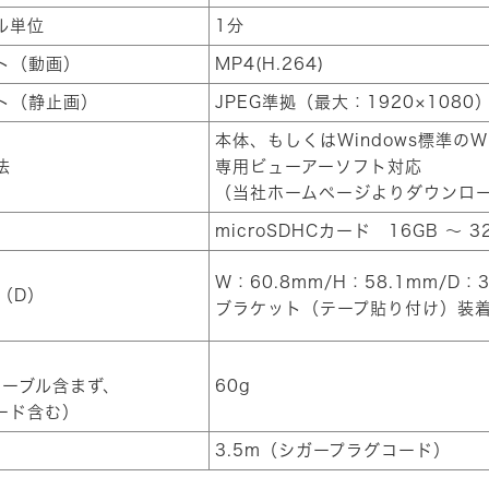
ル単位
1分
ト（動画）
MP4(H.264)
ト（静止画）
JPEG準拠（最大：1920×1080
本体、もしくはWindows標準のWind
法
専用ビューアーソフト対応
（当社ホームページよりダウンロ
microSDHCカード 16GB ～ 3
W：60.8mm/H：58.1mm/D：3
（D）
ブラケット（テープ貼り付け）装着
ケーブル含まず、
60g
カード含む）
3.5m（シガープラグコード）