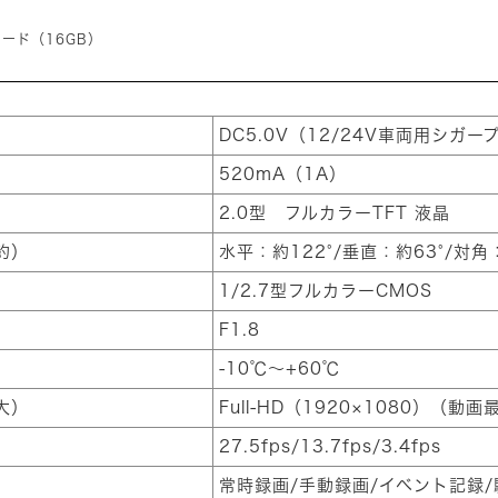
カード（16GB）
DC5.0V（12/24V車両用シガ
520mA（1A）
2.0型 フルカラーTFT 液晶
約）
水平：約122°/垂直：約63°/対角
1/2.7型フルカラーCMOS
F1.8
-10℃～+60℃
大）
Full-HD（1920×1080）（動
27.5fps/13.7fps/3.4fps
常時録画/手動録画/イベント記録