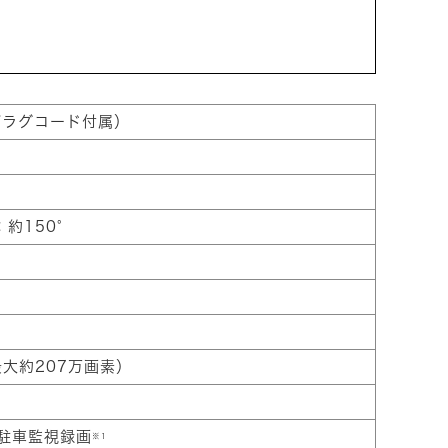
ープラグコード付属）
：約150°
画最大約207万画素）
/駐車監視録画
※1