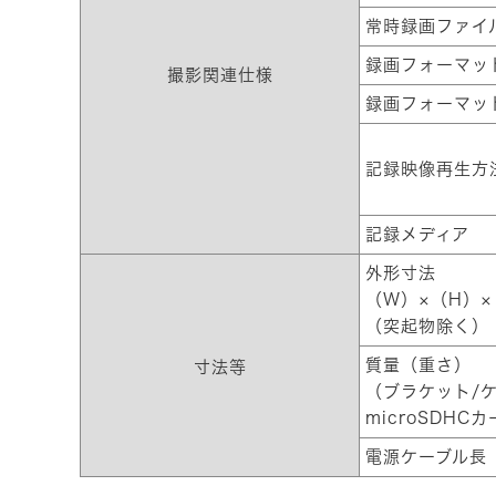
常時録画ファイ
録画フォーマッ
撮影関連仕様
録画フォーマッ
記録映像再生方
記録メディア
外形寸法
（W）×（H）×
（突起物除く）
質量（重さ）
寸法等
（ブラケット/
microSDHC
電源ケーブル長