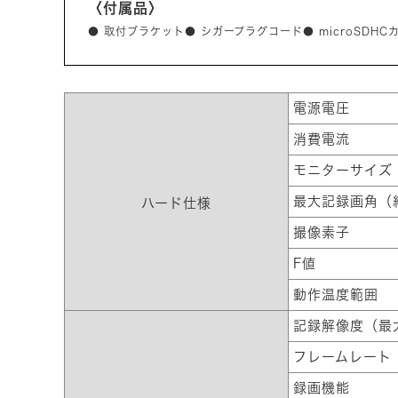
〈付属品〉
● 取付ブラケット● シガープラグコード● microSDHC
電源電圧
消費電流
モニターサイズ
最大記録画角（
ハード仕様
撮像素子
F値
動作温度範囲
記録解像度（最
フレームレート
録画機能