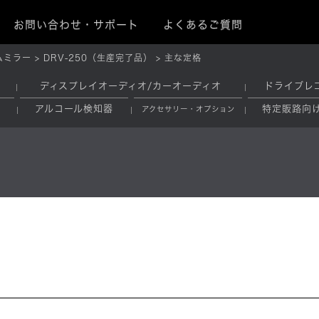
お問い合わせ・サポート
よくあるご質問
ムミラー
DRV-250（生産完了品）
主な定格
ディスプレイオーディオ/カーオーディオ
ドライブレ
アルコール検知器
特定販路向
アクセサリー・オプション