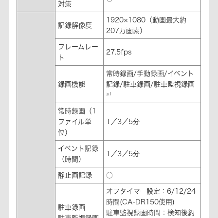
対策
1920×1080（動画最大約
記録解像度
207万画素）
フレームレー
27.5fps
ト
常時録画/手動録画/イベント
録画機能
記録/駐車録画/駐車監視録画
※1
常時録画（1
ファイル単
1／3／5分
位）
イベント記録
1／3／5分
（時間）
静止画記録
○
オフタイマー設定：6/12/24
時間(CA-DR150使用)
駐車録画
駐車監視録画時間：検知後約
駐車監視録画