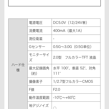
電源電圧
DC5.0V（12/24V車）
消費電流
400mA（最大1A）
測位衛星
-
Gセンサー
0.5G～3.0G（0.5G単位）
モニターサイ
2.0型 フルカラーTFT 液晶
ズ
ハード仕
最大記録画角
水平 100°、垂直 52°、対角
様
（約）
111°
撮像素子
1/2.7型フルカラーCMOS
F値
F2.0
動作温度範囲
-10℃～+60℃
地デジノイズ
○