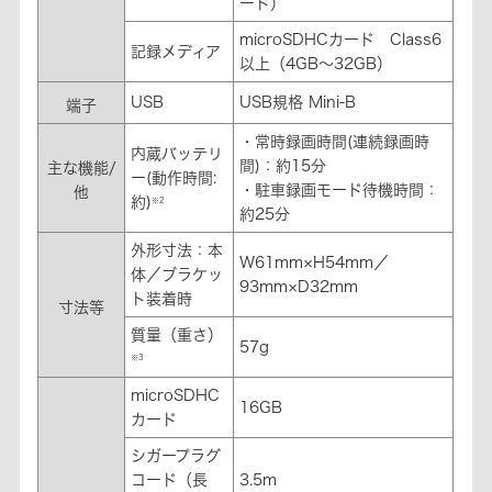
ード）
microSDHCカード Class6
記録メディア
以上（4GB～32GB）
USB
USB規格 Mini-B
端子
・常時録画時間(連続録画時
内蔵バッテリ
間)：約15分
主な機能/
ー(動作時間:
・駐車録画モード待機時間：
他
約)
※2
約25分
外形寸法：本
W61mm×H54mm／
体／ブラケッ
93mm×D32mm
ト装着時
寸法等
質量（重さ）
57g
※3
microSDHC
16GB
カード
シガープラグ
コード（長
3.5m