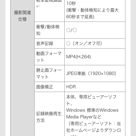
10秒
※1
(衝撃・動体検知により最大
撮影関連
60秒まで延長)
仕様
衝撃/動体検
○/○
知
音声記録
○（オン／オフ可）
動画フォーマ
MP4(H.264)
ット
静止画フォー
JPEG準拠（1920×1080）
マット
画像補正
HDR
本体、専用ビューアーソフ
ト、
Windows 標準のWindows
記録映像再生
Media Playerなど
方法
（専用ビューアーソフト：当
社ホームページよりダウンロ