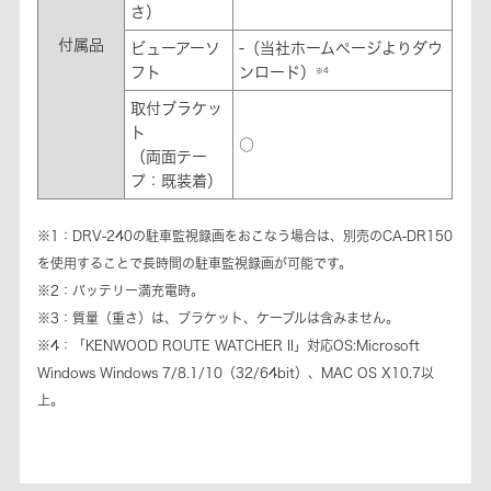
さ）
付属品
ビューアーソ
-（当社ホームページよりダウ
フト
ンロード）
※4
取付ブラケッ
ト
○
（両面テー
プ：既装着）
※1：DRV-240の駐車監視録画をおこなう場合は、別売のCA-DR150
を使用することで長時間の駐車監視録画が可能です。
※2：バッテリー満充電時。
※3：質量（重さ）は、ブラケット、ケーブルは含みません。
※4：「KENWOOD ROUTE WATCHER II」対応OS:Microsoft
Windows Windows 7/8.1/10（32/64bit）、MAC OS X10.7以
上。