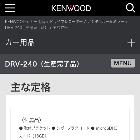
T
o
g
g
KENWOOD
カー用品
ドライブレコーダー / デジタルルームミラー
l
e
DRV-240（生産完了品）
主な定格
n
a
v
カー用品
i
g
a
t
i
DRV-240（生産完了品）
MENU
o
n
主な定格
〈付属品〉
● 取付ブラケット ● シガープラグコード ● microSDHC
カード（16GB）