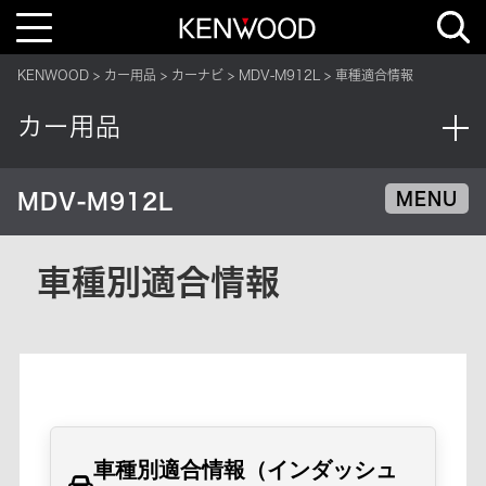
T
o
g
g
KENWOOD
カー用品
カーナビ
MDV-M912L
車種適合情報
l
e
n
カー用品
a
v
i
g
a
MDV-M912L
MENU
t
i
o
n
車種別適合情報
車種別適合情報（インダッシュ