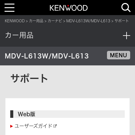
T
o
g
g
KENWOOD
カー用品
カーナビ
MDV-L613W/MDV-L613
サポート
l
e
n
カー用品
a
v
i
g
a
MDV-L613W/MDV-L613
MENU
t
i
o
n
サポート
Web版
ユーザーズガイド