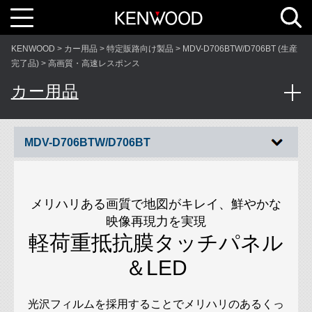
T
o
g
g
l
KENWOOD
カー用品
特定販路向け製品
MDV-D706BTW/D706BT (生産
e
n
完了品)
高画質・高速レスポンス
a
v
カー用品
i
g
a
t
i
o
n
MDV-D706BTW/D706BT
メリハリある画質で地図がキレイ、鮮やかな
映像再現力を実現
軽荷重抵抗膜タッチパネル
＆LED
光沢フィルムを採用することでメリハリのあるくっ