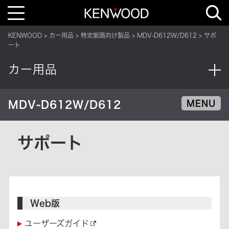
T
o
g
g
KENWOOD
カー用品
特定販路向け製品
MDV-D612W/D612
サポ
l
e
ート
n
a
v
カー用品
i
g
a
t
i
MDV-D612W/D612
MENU
o
n
サポート
Web版
ユーザーズガイド