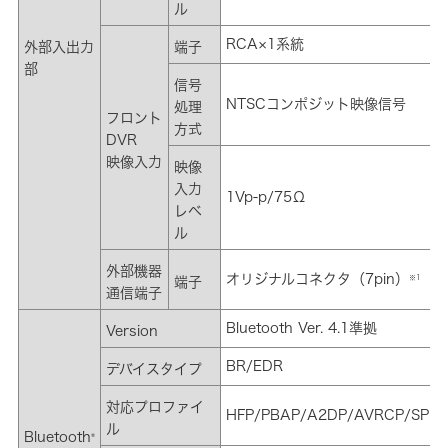
ル
RCA×1系統
外部入出力
端子
部
信号
NTSCコンポジット映像信号
処理
フロント
方式
DVR
映像入力
映像
入力
1Vp-p/75Ω
レベ
ル
外部機器
オリジナルコネクタ（7pin）
※1
端子
通信端子
Bluetooth Ver. 4.1準拠
Version
BR/EDR
デバイスタイプ
対応プロファイ
HFP/PBAP/A2DP/AVRCP/SPP/
ル
Bluetooth
®