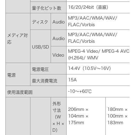
16/20/24bit（直線）
量子化ビット数
MP3/AAC/WMA/WAV/
ディスク
Audio
FLAC/Vorbis
MP3/AAC/WMA/WAV/
メディア対
Audio
FLAC/Vorbis
応
USB/SD
MPEG-4 Video/ MPEG-4 AVC
Video
(H.264)/ WMV
14.4V（10.5V～16V）
電源電圧
電源
15A
最大消費電流
-10～+60℃
使用温度範囲
外形
206mm ×
180mm ×
寸法
104mm ×
100mm ×
（W
175mm
183mm
× H ×
D）