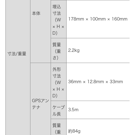
埋込
本体
寸法
178mm × 100mm × 160mm
（W
× H ×
D）
質量
2.2kg
（重
寸法/重量
さ）
外形
寸法
36mm × 12.8mm × 33mm
（W
× H ×
D）
GPSアン
テナ
ケーブ
3.5ｍ
ル長
質量
約84g
（重