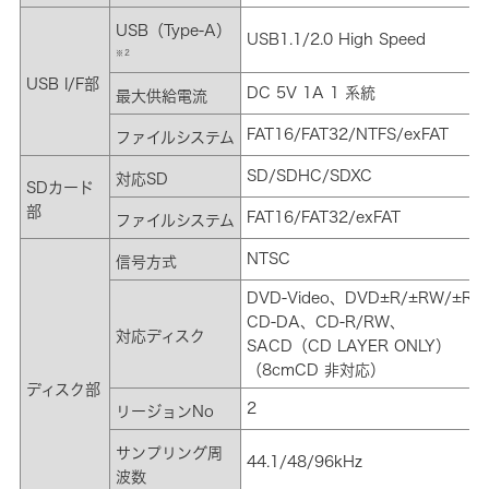
USB（Type-A）
USB1.1/2.0 High Speed
※２
USB I/F部
DC 5V 1A 1 系統
最大供給電流
FAT16/FAT32/NTFS/exFAT
ファイルシステム
SD/SDHC/SDXC
対応SD
SDカード
部
FAT16/FAT32/exFAT
ファイルシステム
NTSC
信号方式
DVD-Video、DVD±R/±RW/±RD
CD-DA、CD-R/RW、
対応ディスク
SACD（CD LAYER ONLY）
（8cmCD 非対応）
ディスク部
2
リージョンNo
サンプリング周
44.1/48/96kHz
波数