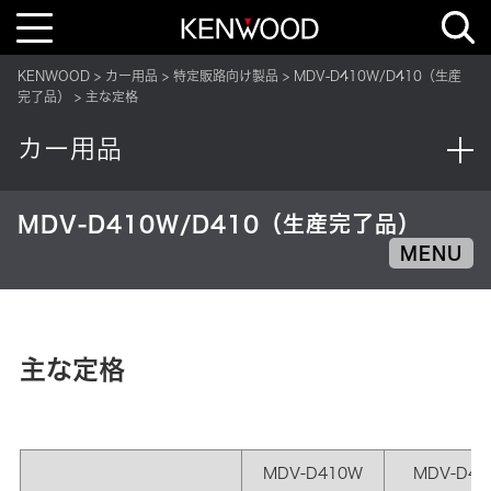
T
o
g
g
KENWOOD
カー用品
特定販路向け製品
MDV-D410W/D410（生産
l
e
完了品）
主な定格
n
a
v
カー用品
i
g
a
t
i
MDV-D410W/D410（生産完了品）
o
n
MENU
主な定格
MDV-D410W
MDV-D41