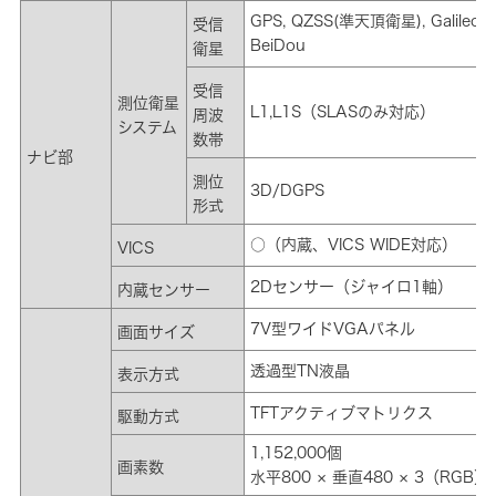
GPS, QZSS(準天頂衛星), Galileo,
受信
BeiDou
衛星
受信
測位衛星
L1,L1S（SLASのみ対応）
周波
システム
数帯
ナビ部
測位
3D/DGPS
形式
○（内蔵、VICS WIDE対応）
VICS
2Dセンサー（ジャイロ1軸）
内蔵センサー
7V型ワイドVGAパネル
画面サイズ
透過型TN液晶
表示方式
TFTアクティブマトリクス
駆動方式
1,152,000個
画素数
水平800 × 垂直480 × 3（RGB）