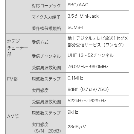
SBC/AAC
対応コーデック
3.5φ Mini-Jack
マイク入力端子
SCMS-T
著作権保護規格
地上デジタルテレビ放送1セグメン
地デジ
受信方式
部分受信サービス（ワンセグ）
チューナー
部
UHF 13～52チャンネル
受信チャンネル
76.0MHz～99.0MHz
受信周波数範囲
0.1MHz
FM部
周波数ステップ
8dBf（0.7μV/75Ω）
実用感度
522kHz～1629kHz
受信周波数範囲
9kHz
周波数ステップ
AM部
実用感度
28dBμV
（S/N：20dB）