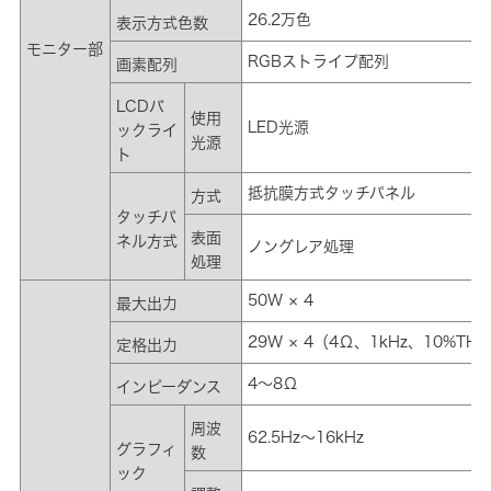
26.2万色
表示方式色数
モニター部
RGBストライプ配列
画素配列
LCDバ
使用
LED光源
ックライ
光源
ト
抵抗膜方式タッチパネル
方式
タッチパ
表面
ネル方式
ノングレア処理
処理
50W × 4
最大出力
29W × 4（4Ω、1kHz、10%TH
定格出力
4～8Ω
インピーダンス
周波
62.5Hz～16kHz
グラフィ
数
ック