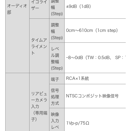
調整
イコライ
オーディオ
±9dB（1dB）
幅
ザー
部
(Step)
調整
0cm～610cm（1cm step）
幅
(Step)
タイムア
ライメン
レベ
ト
ル調
ｰ8～0dB（TW：0.5dB、 SP：1d
整幅
(Step)
RCA×1系統
端子
信号
リアビュ
NTSCコンポジット映像信号
処理
ーカメラ
方式
入力
（専用端
映像
子）
入力
1Vp-p/75Ω
レベ