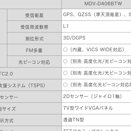
MDV-D406BTW
GPS、QZSS（準天頂衛星）、S
受信衛星
L1
受信周波数帯
3D/DGPS
測位形式
○（内蔵、VICS WIDE対応）
FM多重
○（別売 高度化光/光ビーコン対
光ビーコン対応
○（別売 高度化光/光ビーコン対
TC2.0
○（別売 高度化光ビーコン対応E
援システム（TSPS）
2Dセンサー（ジャイロ1軸）
センサー
7V型ワイドVGAパネル
面サイズ
透過TN型
示方式