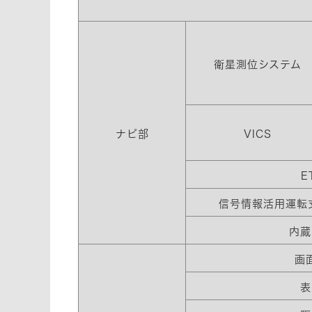
衛星測位システム
ナビ部
VICS
E
信号情報活用運転支
内蔵
画
表