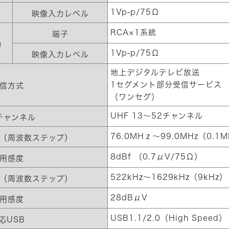
1Vp-p/75Ω
映像入力レベル
RCA×1系統
端子
力
1Vp-p/75Ω
映像入力レベル
地上デジタルテレビ放送
1セグメント部分受信サービス
信方式
（ワンセグ）
UHF 13～52チャンネル
チャンネル
76.0MHｚ～99.0MHz（0.1
（周波数ステップ）
8dBf （0.7μV/75Ω）
用感度
522kHz～1629kHz（9kHz）
（周波数ステップ）
28dBμV
用感度
USB1.1/2.0（High Speed）
応USB