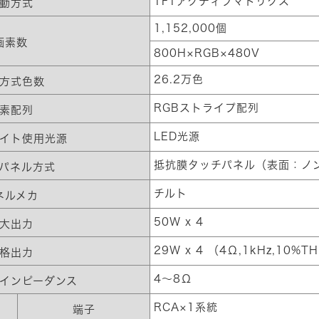
TFTアクティブマトリクス
動方式
1,152,000個
画素数
800H×RGB×480V
26.2万色
方式色数
RGBストライプ配列
素配列
LED光源
イト使用光源
抵抗膜タッチパネル（表面：ノ
パネル方式
チルト
ネルメカ
50W x 4
大出力
29W x 4 （4Ω,1kHz,10%T
格出力
4～8Ω
インピーダンス
RCA×1系統
端子