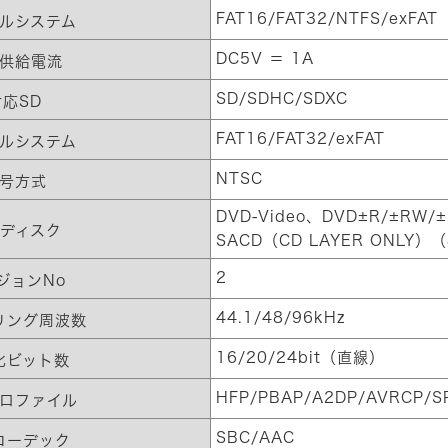
FAT16/FAT32/NTFS/exFAT
ルシステム
DC5V ＝ 1A
供給電流
SD/SDHC/SDXC
対応SD
FAT16/FAT32/exFAT
ルシステム
NTSC
号方式
DVD-Video、DVD±R/±RW/
ディスク
SACD（CD LAYER ONLY
2
ジョンNo
44.1/48/96kHz
リング周波数
16/20/24bit（直線）
化ビット数
HFP/PBAP/A2DP/AVRCP/S
ロファイル
SBC/AAC
コーデック