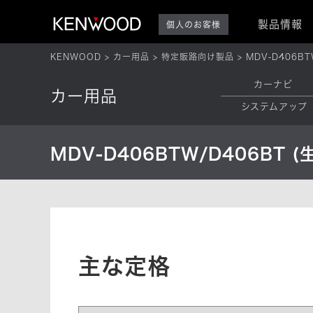
製品情報
個人のお客様
KENWOOD
カー用品
特定販路向け製品
MDV-D406BT
カーナビ
カー用品
システムアップ
MDV-D406BTW/D406BT 
主な定格