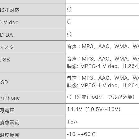
○
MS-T対応
○
-Video
○
D-DA
音声：MP3、AAC、WMA、WAV
ィスク
音声：MP3、AAC、WMA、WAV
USB
映像: MPEG-4 Video、H.26
音声：MP3、AAC、WMA、WAV
SD
映像: MPEG-4 Video、H.26
○（別売iPodケーブルが必要）
d/iPhone
14.4V（10.5V～16V）
源電圧
15A
消費電流
-10～+60℃
温度範囲