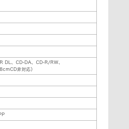
±R DL、CD-DA、CD-R/RW、
）（8cmCD非対応）
PP