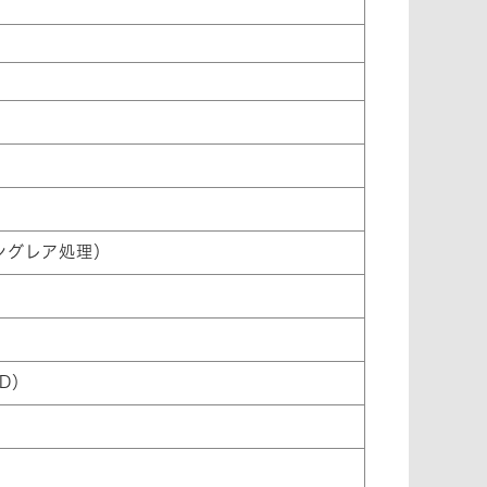
ングレア処理）
HD）