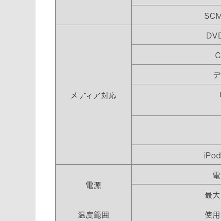
SC
DVD
C
デ
メディア対応
iPo
電
電源
最大
温度範囲
使用