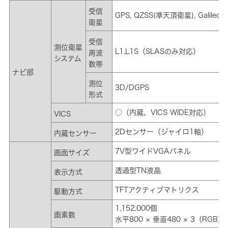
受信
GPS, QZSS(準天頂衛星), Galileo, 
衛星
受信
測位衛星
L1,L1S（SLASのみ対応）
周波
システム
数帯
ナビ部
測位
3D/DGPS
形式
○（内蔵、VICS WIDE対応）
VICS
2Dセンサー（ジャイロ1軸）
内蔵センサー
7V型ワイドVGAパネル
画面サイズ
透過型TN液晶
表示方式
TFTアクティブマトリクス
駆動方式
1,152,000個
画素数
水平800 × 垂直480 × 3（RGB）