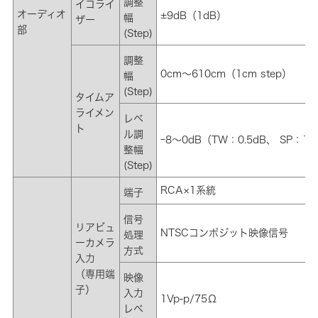
調整
イコライ
オーディオ
±9dB（1dB）
幅
ザー
部
(Step)
調整
0cm～610cm（1cm step）
幅
(Step)
タイムア
ライメン
レベ
ト
ル調
ｰ8～0dB（TW：0.5dB、 SP：1d
整幅
(Step)
RCA×1系統
端子
信号
リアビュ
NTSCコンポジット映像信号
処理
ーカメラ
方式
入力
（専用端
映像
子）
入力
1Vp-p/75Ω
レベ