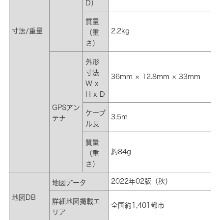
D）
質量
寸法/重量
2.2kg
（重
さ）
外形
寸法
36mm × 12.8mm × 33mm
W x
H x D
GPSアン
ケーブ
3.5m
テナ
ル長
質量
約84g
（重
さ）
2022年02版（秋）
地図データ
地図DB
詳細地図掲載エ
全国約1,401都市
リア