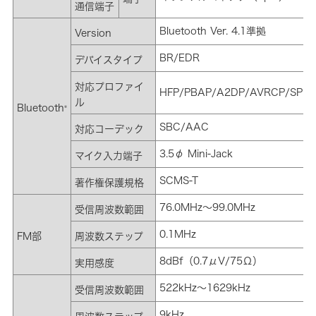
通信端子
Bluetooth Ver. 4.1準拠
Version
BR/EDR
デバイスタイプ
対応プロファイ
HFP/PBAP/A2DP/AVRCP/SPP/
ル
Bluetooth
®
SBC/AAC
対応コーデック
3.5φ Mini-Jack
マイク入力端子
SCMS-T
著作権保護規格
76.0MHz～99.0MHz
受信周波数範囲
0.1MHz
FM部
周波数ステップ
8dBf（0.7μV/75Ω）
実用感度
522kHz～1629kHz
受信周波数範囲
9kHz