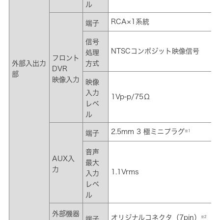
ル
RCA×1系統
端子
信号
NTSCコンポジット映像信号
処理
フロント
外部入出力
方式
DVR
部
映像入力
映像
入力
1Vp-p/75Ω
レベ
ル
2.5mm 3 極ミニプラグ
※1
端子
音声
AUX入
最大
力
1.1Vrms
入力
レベ
ル
外部機器
オリジナルコネクタ（7pin）
※2
端子