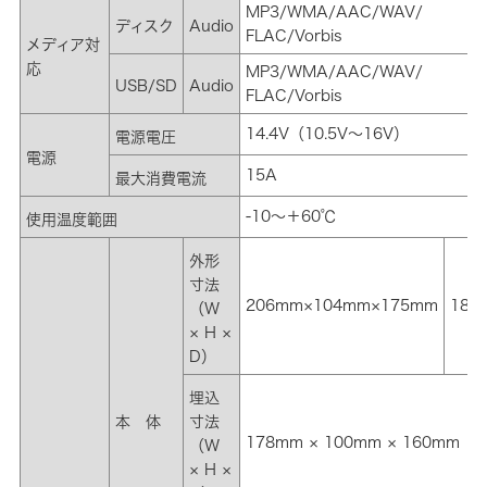
MP3/WMA/AAC/WAV/
ディスク
Audio
FLAC/Vorbis
メディア対
応
MP3/WMA/AAC/WAV/
USB/SD
Audio
FLAC/Vorbis
14.4V（10.5V～16V）
電源電圧
電源
15A
最大消費電流
-10～＋60℃
使用温度範囲
外形
寸法
206mm×104mm×175mm
180
（W
× H ×
D）
埋込
本 体
寸法
178mm × 100mm × 160mm
（W
× H ×