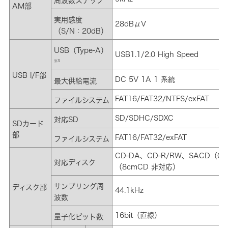
周波数ステップ
AM部
実用感度
28dBμV
（S/N：20dB）
USB（Type-A）
USB1.1/2.0 High Speed
※3
USB I/F部
DC 5V 1A 1 系統
最大供給電流
FAT16/FAT32/NTFS/exFAT
ファイルシステム
SD/SDHC/SDXC
対応SD
SDカード
部
FAT16/FAT32/exFAT
ファイルシステム
CD-DA、CD-R/RW、SACD（CD 
対応ディスク
（8cmCD 非対応）
サンプリング周
ディスク部
44.1kHz
波数
16bit（直線）
量子化ビット数