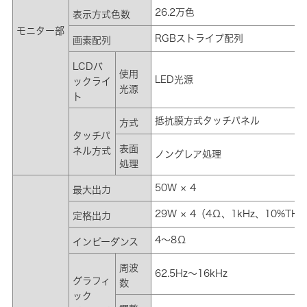
26.2万色
表示方式色数
モニター部
RGBストライプ配列
画素配列
LCDバ
使用
LED光源
ックライ
光源
ト
抵抗膜方式タッチパネル
方式
タッチパ
表面
ネル方式
ノングレア処理
処理
50W × 4
最大出力
29W × 4（4Ω、1kHz、10%TH
定格出力
4～8Ω
インピーダンス
周波
62.5Hz～16kHz
グラフィ
数
ック