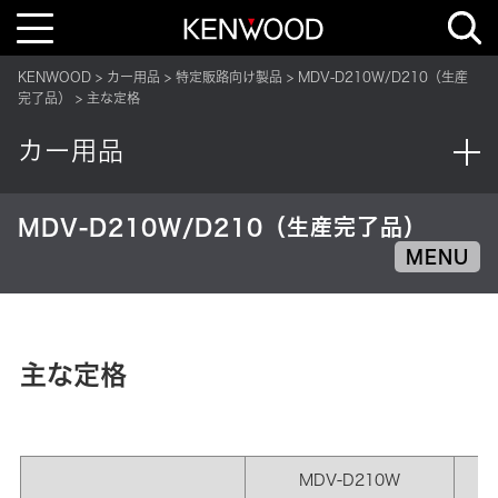
T
o
g
g
KENWOOD
カー用品
特定販路向け製品
MDV-D210W/D210（生産
l
e
完了品）
主な定格
n
a
v
カー用品
i
g
a
t
i
MDV-D210W/D210（生産完了品）
o
n
MENU
主な定格
MDV-D210W