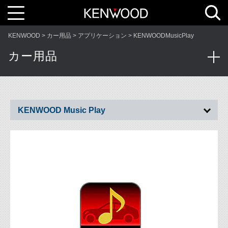
T
o
g
g
l
KENWOOD
カー用品
アプリケーション
KENWOODMusicPlay
e
n
a
カー用品
v
i
g
a
t
i
o
n
KENWOOD Music Play