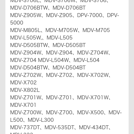
MDV-S706L、MDV-S706W、MDV-S706、
MDV-D706BTW、MDV-D706BT
MDV-Z905W、MDV-Z905、DPV-7000、DPV-
5000
MDV-M805L、MDV-M705W、MDV-M705
MDV-L505W,、MDV-L505
MDV-D505BTW、MDV-D505BT
MDV-Z904W、MDV-Z904、MDV-Z704W、
MDV-Z704 MDV-L504W、MDV-L504
MDV-D504BTW、MDV-D504BT
MDV-Z702W、MDV-Z702、MDV-X702W、
MDV-X702
MDV-X802L
MDV-Z701W、MDV-Z701、MDV-X701W、
MDV-X701
MDV-Z700W、MDV-Z700、MDV-X500、MDV-
L500、MDV-L300
MDV-737DT、MDV-535DT、MDV-434DT、