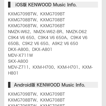
iOS版 KENWOOD Music Info.
KXMG709BTW、KXMG709BT
KXMG708BTW、KXMG708BT
KXMG706BTW、KXMG706BT
NMZK-W62、NMZK-W62-BR、NMZK-D62
C9K4 V6 650、C9K4 V6 650A、C9K4 V6
650B、C9K2 V6 650、A9K2 V6 650
DKX-A800、DKX-A801
MDV-X711W
SKX-A800
MDV-Z711、KXM-H700、KXM-H701、KXM-
H801
Android版 KENWOOD Music Info.
KXMG709BTW、KXMG709BT
KXMG708BTW、KXMG708BT