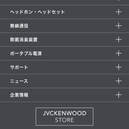
ヘッドホン・ヘッドセット
無線通信
除菌消臭装置
ポータブル電源
サポート
ニュース
企業情報