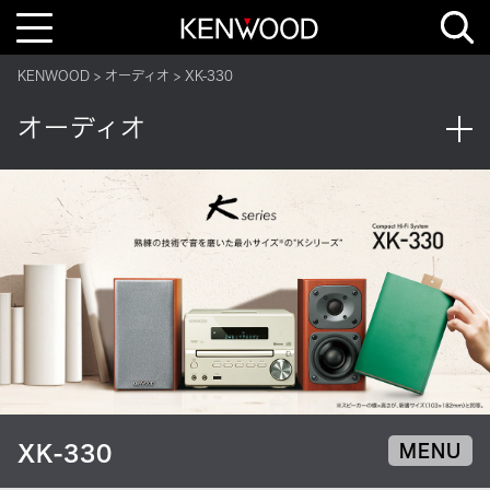
T
o
g
g
KENWOOD
オーディオ
XK-330
l
e
n
オーディオ
a
v
i
g
a
t
i
o
n
XK-330
MENU