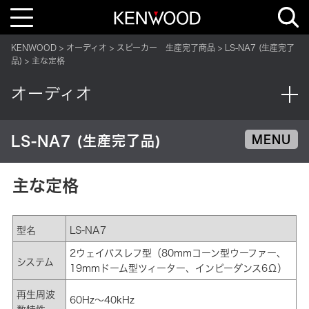
T
o
g
g
KENWOOD
オーディオ
スピーカー 生産完了商品
LS-NA7 (生産完了
l
e
品)
主な定格
n
a
v
オーディオ
i
g
a
t
i
LS-NA7 (生産完了品)
MENU
o
n
主な定格
型名
LS-NA7
2ウェイバスレフ型（80mmコーン型ウーファー、
システム
19mmドーム型ツィーター、インピーダンス6Ω）
再生周波
60Hz～40kHz