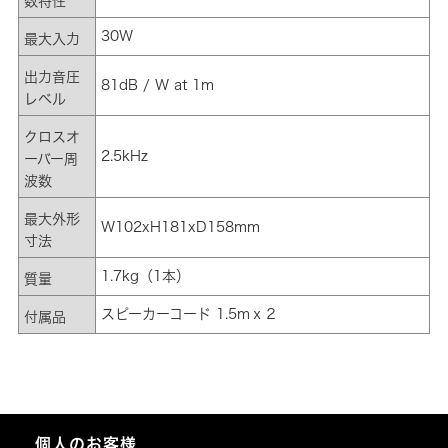
数特性
30W
最大入力
出力音圧
81dB / W at 1m
レベル
クロスオ
2.5kHz
ーバー周
波数
最大外形
W102xH181xD158mm
寸法
1.7kg（1本）
質量
スピーカーコード 1.5mｘ２
付属品
個人のお客様