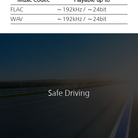
FLAC
～192kHz / ～24bit
WAV
～192kHz / ～24bit
Safe Driving