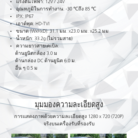
แรงดันไฟฟ้า: 12V / 24V
อุณหภูมิในการทำงาน: -30 ℃ถึง 85 ℃
IPX: IP67
เอาต์พุต: HD-TVI
ขนาด (WxHxD): 31.1 มม. x23.0 มม. x25.2 มม
น้ำหนัก: 33.2g (ไม่รวมสาย)
ความยาวสายเคเบิล:
ด้านยูนิตกล้อง 3.0 ม
ด้านกล่อง DC ด้านยูนิต 6.0 ม.
อื่น ๆ 0.5 ม
มุมมองความละเอียดสูง
การแสดงภาพด้วยความละเอียดสูง 1280 x 720 (720P)
จริงบนเครื่องรับที่รองรับ