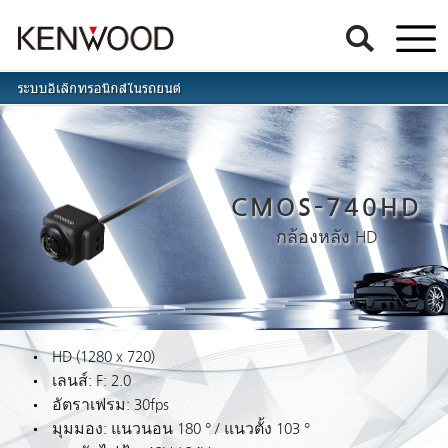
CMOS-740HD
กล้องหลัง HD
HD (1280 x 720)
เลนส์: F: 2.0
อัตราเฟรม: 30fps
มุมมอง: แนวนอน 180 ° / แนวตั้ง 103 °