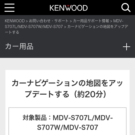
T
o
g
g
KENWOOD
お問い合わせ・サポート
カー用品サポート情報
MDV-
l
e
S707L/MDV-S707W/MDV-S707
カーナビゲーションの地図をアップデ
n
ートする
a
v
i
カー用品
g
a
t
i
o
n
カーナビゲーションの地図をアッ
プデートする（約20分）
対象製品：MDV-S707L/MDV-
S707W/MDV-S707