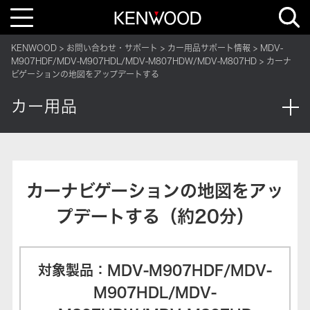
T
o
g
g
KENWOOD
お問い合わせ・サポート
カー用品サポート情報
MDV-
l
e
M907HDF/MDV-M907HDL/MDV-M807HDW/MDV-M807HD
カーナ
n
ビゲーションの地図をアップデートする
a
v
i
カー用品
g
a
t
i
o
n
カーナビゲーションの地図をアッ
プデートする（約20分）
対象製品：MDV-M907HDF/MDV-
M907HDL/MDV-