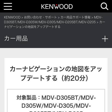
T
o
g
g
KENWOOD
お問い合わせ・サポート
カー用品サポート情報
MDV-
l
e
D305BT/MDV-D305W/MDV-D305/MDV-D205BT/MDV-D205
カー
n
ナビゲーションの地図をアップデートする
a
v
i
カー用品
g
a
t
i
o
n
カーナビゲーションの地図をアッ
プデートする（約20分）
対象製品：MDV-D305BT/MDV-
D305W/MDV-D305/MDV-