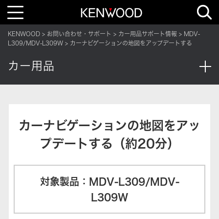
T
o
g
g
KENWOOD
お問い合わせ・サポート
カー用品サポート情報
MDV-
l
e
L309/MDV-L309W
カーナビゲーションの地図をアップデートする
n
a
カー用品
v
i
g
a
t
i
o
n
カーナビゲーションの地図をアッ
プデートする（約20分）
対象製品：MDV-L309/MDV-
L309W