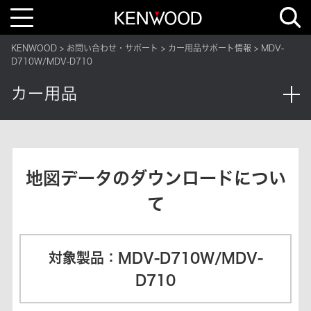
T
o
g
g
KENWOOD
お問い合わせ・サポート
カー用品サポート情報
MDV-
l
e
D710W/MDV-D710
n
a
カー用品
v
i
g
a
t
i
o
n
地図データのダウンロードについ
て
対象製品：MDV-D710W/MDV-
D710