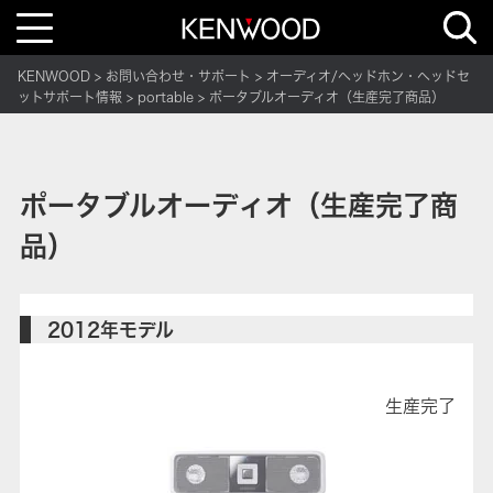
T
o
g
g
KENWOOD
お問い合わせ・サポート
オーディオ/ヘッドホン・ヘッドセ
l
e
ットサポート情報
portable
ポータブルオーディオ（生産完了商品）
n
a
v
i
g
a
ポータブルオーディオ（生産完了商
t
i
o
品）
n
2012年モデル
生産完了