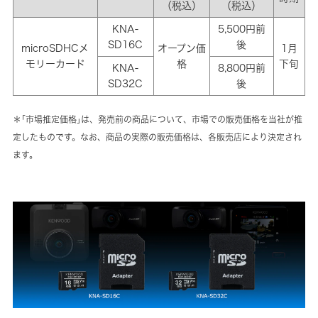
（税込）
（税込）
KNA-
5,500円前
SD16C
後
microSDHCメ
オープン価
1月
モリーカード
格
下旬
KNA-
8,800円前
SD32C
後
＊｢市場推定価格｣は、発売前の商品について、市場での販売価格を当社が推
定したものです。なお、商品の実際の販売価格は、各販売店により決定され
ます。