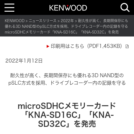
T
o
g
g
KENWOOD
ニュースリリース
2022年
耐久性が高く、長期間保存にも
l
e
優れる3D NAND型のpSLC方式を採用、ドライブレコーダー内の記録を守る
n
microSDHCメモリーカード「KNA-SD16C」「KNA-SD32C」を発売
a
v
i
印刷用はこちら（PDF1,453KB）
g
a
t
i
2022年1月12日
o
n
耐久性が高く、長期間保存にも優れる3D NAND型の
pSLC方式を採用、ドライブレコーダー内の記録を守る
microSDHCメモリーカード
「KNA-SD16C」「KNA-
SD32C」を発売