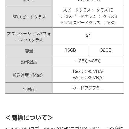
タイプ
スピードクラス： クラス10
UHSスピードクラス ： クラス3
SDスピードクラス
ビデオスピードクラス ： V30
アプリケーションパフォ
A1
ーマンスクラス
16GB
32GB
容量
－25℃～85℃
動作温度
Read：95MB/s
転送速度（Max）
Write：85MB/s
カードアダプター
付属品
＜商標について＞
microSDロゴ、microSDHCロゴはSD-3C LLCの商標