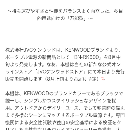
～持ち運びやすさと性能をバランスよく両立した、多目
的用途向けの「万能型」～
株式会社JVCケンウッドは、KENWOODブランドより、
ポータブル電源の新商品として「BN-RK600」を8月中
旬より発売します。なお、本機は当社の新たな公式オン
ラインストア「JVCケンウッドストア」にて本日より先行
販売を開始します（8月上旬よりお届け予定）
。
*2
本機は、KENWOODのブランドカラーであるブラックで
統一し、シンプルかつスタイリッシュなデザインを採
用。アウトドアからデイリーユース、そして非常時の備え
まで多様なシーンにマッチするポータブル電源です。専門
機関による安全性試験や独自の安全基準による検証をク
リアした高性能なリチウムイオンバッテリーを搭載。大