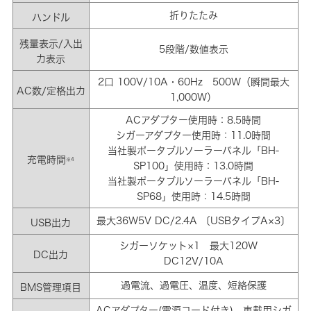
折りたたみ
ハンドル
残量表示/入出
5段階/数値表示
力表示
2口 100V/10A・60Hz 500W（瞬間最大
AC数/定格出力
1,000W）
ACアダプター使用時：8.5時間
シガーアダプター使用時：11.0時間
当社製ポータブルソーラーパネル「BH-
充電時間
※4
SP100」使用時：13.0時間
当社製ポータブルソーラーパネル「BH-
SP68」使用時：14.5時間
最大36W5V DC/2.4A 〔USBタイプA×3〕
USB出力
シガーソケット×1 最大120W
DC出力
DC12V/10A
過電流、過電圧、温度、短絡保護
BMS管理項目
ACアダプター(電源コード付き)、車載用シガ