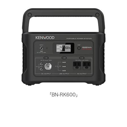
「BN-RK600」