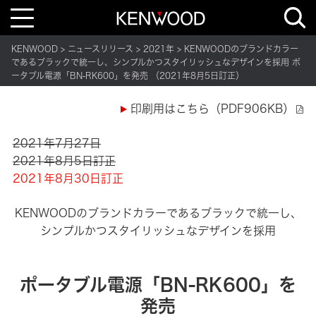
T
o
g
g
KENWOOD
ニュースリリース
2021年
KENWOODのブランドカラー
l
e
であるブラックで統一し、シンプルかつスタイリッシュなデザインを採用 ポ
n
ータブル電源「BN-RK600」を発売 （2021年8月5日訂正）
a
v
i
印刷用はこちら（PDF906KB）
g
a
t
i
2021年7月27日
o
2021年8月5日訂正
n
2021年8月30日訂正
KENWOODのブランドカラーであるブラックで統一し、
シンプルかつスタイリッシュなデザインを採用
ポータブル電源「BN-RK600」を
発売