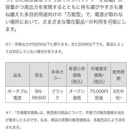
容量かつ高出力を実現するとともに持ち運びやすさも兼
ね備えた多目的用途向けの「万能型」で、電源が取れな
い場所において、さまざまな電化製品
の利用を可能にし
※1
ます。
※1：定格出力が500W以下に限ります。また500W以下でも、製品によっ
ては対応していない場合があります。
希望小売
市場推定
本体カ
発売時
品名
型名
価格
価格
＊
ラー
期
（税込）
（税込）
ポータブル
BN-
ブラッ
オープン
75,000円
8月中
電源
RK600
ク
価格
前後
旬
*2
＊1：｢市場推定価格｣は、発売前の商品について、市場での販売価格を当社
が推定したものです。なお、商品の実際の販売価格は、各販売店により決定
されます。