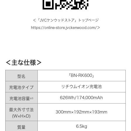
＜「JVCケンウッドストア」トップページ
https://online-store.jvckenwood.com/
＞
＜主な仕様＞
「BN-RK600」
型名
リチウムイオン充電池
充電池タイプ
626Wh/174,000mAh
充電池容量
※3
最大外寸寸法
300mm×192mm×193mm
(W×H×D)
6.5kg
質量