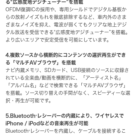
る“広感度地デジチューナー”を搭載
OFDM復調ICの採用や、専用シールドでデジタル基板か
らの放射ノイズもれを徹底排除するなど、車内外のさま
ざまなノイズを抑え、電波が弱くてもクリアな地上デジ
タル放送を受信できる“広感度地デジチューナー”を搭載。
より広いエリアで安定受信を可能にしています。
4.複数ソースから横断的にコンテンツの選択再生ができ
る「マルチAVブラウザ」を搭載
ナビ内蔵メモリ、SDカード、USB接続のソースに収録さ
れている全楽曲/動画を横断的に、「アーティスト名」
「アルバム名」などで検索できる「マルチAVブラウザ」
を搭載。ソース切り替えの手間がなく、スピーディーな選
択・再生が可能です。
5.Bluetooth
レシーバーの内蔵により、ワイヤレスで
®
iPhone / iPodなどの音楽再生が可能
Bluetooth
レシーバーを内蔵し、ケーブルを接続するこ
®