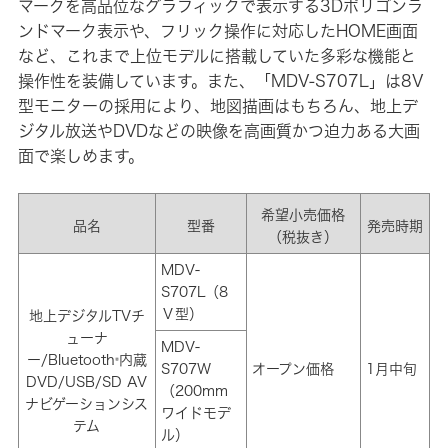
マークを高品位なグラフィックで表示する3Dポリゴンラ
ンドマーク表示や、フリック操作に対応したHOME画面
など、これまで上位モデルに搭載していた多彩な機能と
操作性を装備しています。また、「MDV-S707L」は8V
型モニターの採用により、地図描画はもちろん、地上デ
ジタル放送やDVDなどの映像を高画質かつ迫力ある大画
面で楽しめます。
希望小売価格
品名
型番
発売時期
（税抜き）
MDV-
S707L（8
Ｖ型）
地上デジタルTVチ
ューナ
MDV-
ー/Bluetooth
内蔵
®
S707W
オープン価格
1月中旬
DVD/USB/SD AV
（200mm
ナビゲーションシス
ワイドモデ
テム
ル）