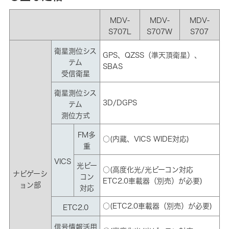
MDV-
MDV-
MDV-
S707L
S707W
S707
衛星測位シス
GPS、QZSS（準天頂衛星）、
テム
SBAS
受信衛星
衛星測位シス
3D/DGPS
テム
測位方式
FM多
○(内蔵、VICS WIDE対応)
重
VICS
光ビー
○(高度化光/光ビーコン対応
ナビゲーシ
コン
ETC2.0車載器（別売）が必要)
ョン部
対応
○(ETC2.0車載器（別売）が必要)
ETC2.0
信号情報活用