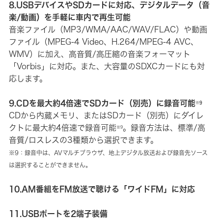
8.USBデバイスやSDカードに対応、デジタルデータ（音
楽/動画）を手軽に車内で再生可能
音楽ファイル（MP3/WMA/AAC/WAV/FLAC）や動画
ファイル（MPEG-4 Video、H.264/MPEG-4 AVC、
WMV）に加え、高音質/高圧縮の音楽フォーマット
「Vorbis」に対応。また、大容量のSDXCカードにも対
応します。
9.CDを最大約4倍速でSDカード（別売）に録音可能
※9
CDから内蔵メモリ、またはSDカード（別売）にダイレ
クトに最大約4倍速で録音可能
。録音方法は、標準/高
※9
音質/ロスレスの3種類から選択できます。
※9：録音中は、AVマルチブラウザ、地上デジタル放送および録音先ソース
は選択することができません。
10.AM番組をFM放送で聴ける「ワイドFM」に対応
11.USBポートを2端子装備