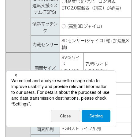
○(高度化光/光ビーコン対応
運転支援シス
ETC2.0車載器（別売）が必要)
テム(TSPS)
傾斜マッチン
○ (高測3Dジャイロ)
グ
3Dセンサー(ジャイロ1軸+加速度3
内蔵センサー
軸)
8V型ワイ
ド
7V型ワイド
画面サイズ
VGAパネ
VGAパネル
ル
透過型TN液晶
表示方式
TFTアクティブマトリクス
駆動方式
1,152,000個 /
モニター部
画素数
800H×RGB×480V
RGBストライプ配列
画素配列