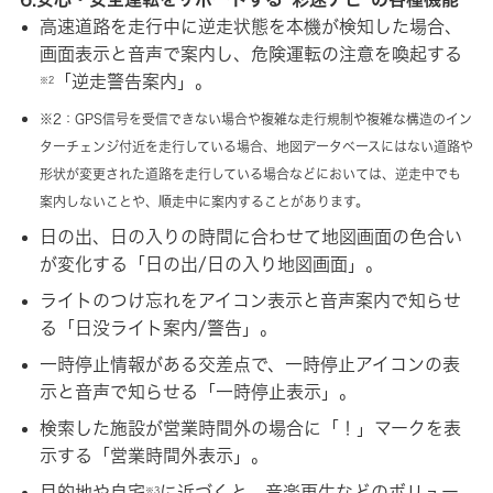
高速道路を走行中に逆走状態を本機が検知した場合、
画面表示と音声で案内し、危険運転の注意を喚起する
「逆走警告案内」。
※2
※2：GPS信号を受信できない場合や複雑な走行規制や複雑な構造のイン
ターチェンジ付近を走行している場合、地図データベースにはない道路や
形状が変更された道路を走行している場合などにおいては、逆走中でも
案内しないことや、順走中に案内することがあります。
日の出、日の入りの時間に合わせて地図画面の色合い
が変化する「日の出/日の入り地図画面」。
ライトのつけ忘れをアイコン表示と音声案内で知らせ
る「日没ライト案内/警告」。
一時停止情報がある交差点で、一時停止アイコンの表
示と音声で知らせる「一時停止表示」。
検索した施設が営業時間外の場合に「！」マークを表
示する「営業時間外表示」。
目的地や自宅
に近づくと、音楽再生などのボリュー
※3