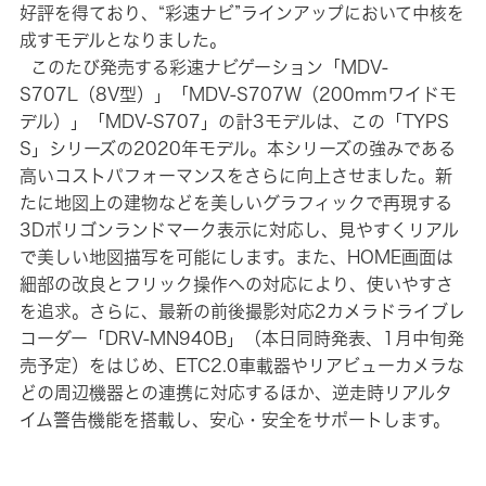
好評を得ており、“彩速ナビ”ラインアップにおいて中核を
成すモデルとなりました。
このたび発売する彩速ナビゲーション「MDV-
S707L（8V型）」「MDV-S707W（200mmワイドモ
デル）」「MDV-S707」の計3モデルは、この「TYPS
S」シリーズの2020年モデル。本シリーズの強みである
高いコストパフォーマンスをさらに向上させました。新
たに地図上の建物などを美しいグラフィックで再現する
3Dポリゴンランドマーク表示に対応し、見やすくリアル
で美しい地図描写を可能にします。また、HOME画面は
細部の改良とフリック操作への対応により、使いやすさ
を追求。さらに、最新の前後撮影対応2カメラドライブレ
コーダー「DRV-MN940B」（本日同時発表、1月中旬発
売予定）をはじめ、ETC2.0車載器やリアビューカメラな
どの周辺機器との連携に対応するほか、逆走時リアルタ
イム警告機能を搭載し、安心・安全をサポートします。