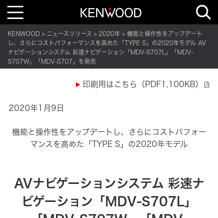
T
o
g
g
KENWOOD
ニュースリリース
2020年
機能と操作性をアップデート
l
e
し、さらにコストパフォーマンスを高めた「TYPE S」の2020年モデル AV
n
ナビゲーションシステム 彩速ナビゲーション「MDV-S707L」「MDV-
a
S707W」「MDV-S707」を発売
v
i
g
a
印刷用はこちら（PDF1,100KB）
t
i
o
2020年1月9日
n
機能と操作性をアップデートし、さらにコストパフォー
マンスを高めた「TYPE S」の2020年モデル
AVナビゲーションシステム 彩速ナ
ビゲーション「MDV-S707L」