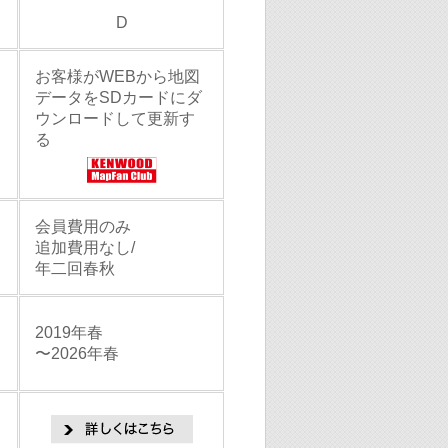
D
情報を更新しました。
。
お客様がWEBから地図
データをSDカードにダ
。
ウンロードして更新す
る
。
を更新しました。
会員費用のみ
。
追加費用なし/
年二回春秋
。
情報を更新しました。
2019年春
〜2026年春
。
。
。