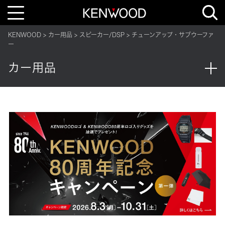
T
o
g
g
KENWOOD
カー用品
スピーカー/DSP
チューンアップ・サブウーファ
l
e
ー
n
a
カー用品
v
i
g
a
t
i
o
n