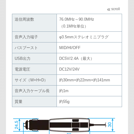
«
scroll
送信周波数
76.0MHz～90.0MHz
（0.1MHz単位）
音声入力端子
φ3.5mmステレオミニプラグ
バスブースト
MID/HI/OFF
USB出力
DC5V/2.4A（最大）
電源電圧
DC12V/24V
サイズ（W×H×D）
約30mm×約22mm×約141mm
音声入力ケーブル長
約1m
質量
約55g