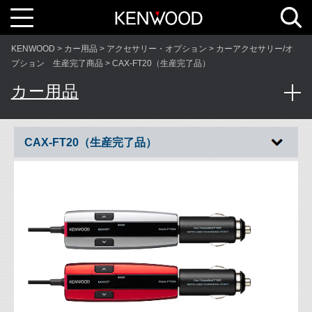
T
o
g
g
l
KENWOOD
カー用品
アクセサリー・オプション
カーアクセサリー/オ
e
n
プション 生産完了商品
CAX-FT20（生産完了品）
a
v
カー用品
i
g
a
t
i
o
n
CAX-FT20（生産完了品）