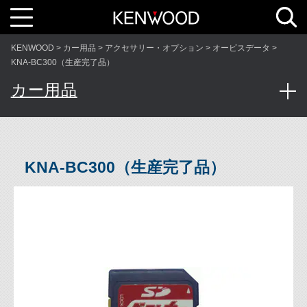
T
o
g
g
l
KENWOOD
カー用品
アクセサリー・オプション
オービスデータ
e
n
KNA-BC300（生産完了品）
a
v
カー用品
i
g
a
t
i
o
n
KNA-BC300（生産完了品）