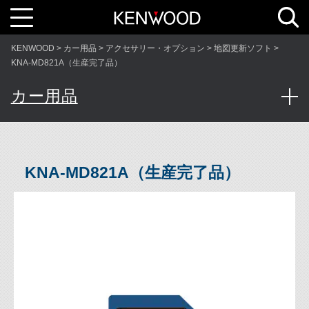
T
o
g
g
l
KENWOOD
カー用品
アクセサリー・オプション
地図更新ソフト
e
n
KNA-MD821A（生産完了品）
a
v
i
カー用品
g
a
t
i
o
n
KNA-MD821A（生産完了品）