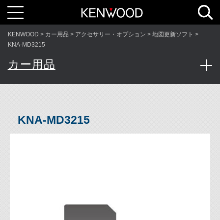
T
o
g
g
l
KENWOOD
カー用品
アクセサリー・オプション
地図更新ソフト
e
n
KNA-MD3215
a
v
カー用品
i
g
a
t
i
o
n
KNA-MD3215