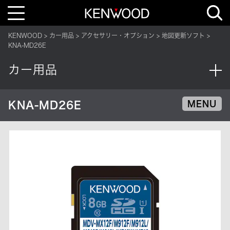
T
o
g
g
KENWOOD
カー用品
アクセサリー・オプション
地図更新ソフト
l
e
KNA-MD26E
n
a
v
カー用品
i
g
a
t
i
KNA-MD26E
MENU
o
n