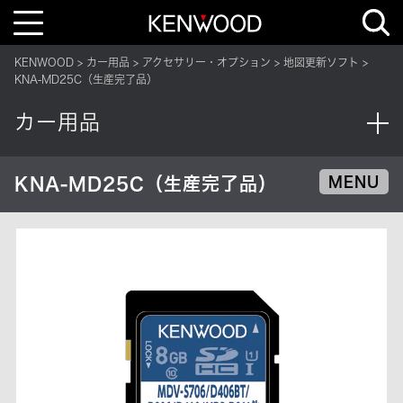
T
o
g
g
KENWOOD
カー用品
アクセサリー・オプション
地図更新ソフト
l
e
KNA-MD25C（生産完了品）
n
a
v
カー用品
i
g
a
t
i
KNA-MD25C（生産完了品）
MENU
o
n