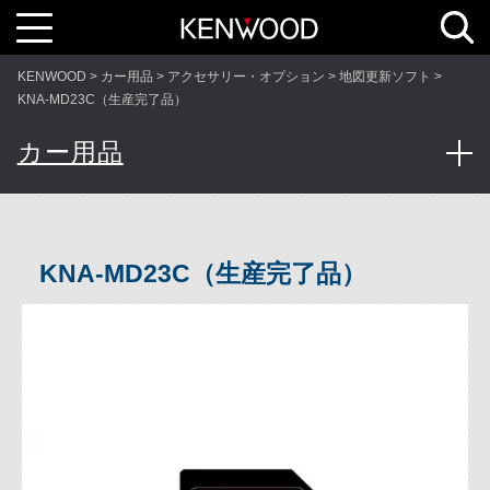
T
o
g
g
l
KENWOOD
カー用品
アクセサリー・オプション
地図更新ソフト
e
n
KNA-MD23C（生産完了品）
a
v
i
カー用品
g
a
t
i
o
n
KNA-MD23C（生産完了品）