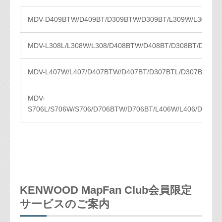
MDV-D409BTW/D409BT/D309BTW/D309BT/L309W/L309/D2
MDV-L308L/L308W/L308/D408BTW/D408BT/D308BT/D308
MDV-L407W/L407/D407BTW/D407BT/D307BTL/D307BTW/D
MDV-
S706L/S706W/S706/D706BTW/D706BT/L406W/L406/D406B
KENWOOD MapFan Club会員限定
サービスのご案内