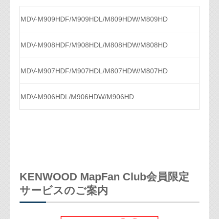
MDV-M909HDF/M909HDL/M809HDW/M809HD
MDV-M908HDF/M908HDL/M808HDW/M808HD
MDV-M907HDF/M907HDL/M807HDW/M807HD
MDV-M906HDL/M906HDW/M906HD
KENWOOD MapFan Club会員限定
サービスのご案内