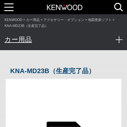
T
o
g
g
l
KENWOOD
カー用品
アクセサリー・オプション
地図更新ソフト
e
n
KNA-MD23B（生産完了品）
a
v
i
カー用品
g
a
t
i
o
n
KNA-MD23B（生産完了品）