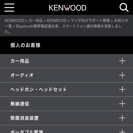
T
o
g
g
KENWOOD
カー用品
KENWOOD
マツダ向けサポート情報
お知らせ
l
e
一覧
Bluetooth携帯電話適合表、スマートフォン適合情報を更新しまし
n
た。
a
v
i
個人のお客様
g
a
t
i
カー用品
o
n
オーディオ
ヘッドホン・ヘッドセット
無線通信
除菌消臭装置
ポータブル電源