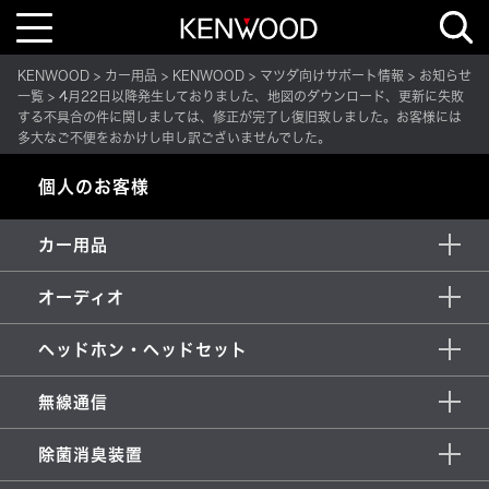
T
o
g
g
KENWOOD
カー用品
KENWOOD
マツダ向けサポート情報
お知らせ
l
e
一覧
4月22日以降発生しておりました、地図のダウンロード、更新に失敗
n
する不具合の件に関しましては、修正が完了し復旧致しました。お客様には
a
多大なご不便をおかけし申し訳ございませんでした。
v
i
g
個人のお客様
a
t
i
o
カー用品
n
オーディオ
ヘッドホン・ヘッドセット
無線通信
除菌消臭装置