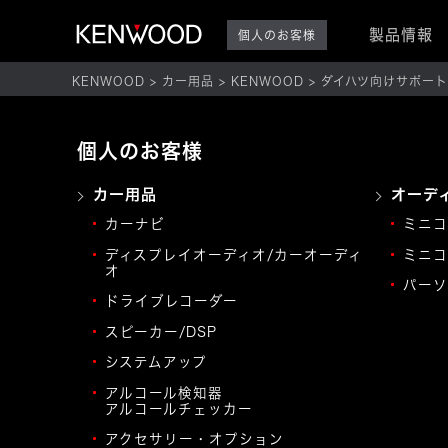
製品情報
個人のお客様
KENWOOD
カー用品
KENWOOD
ダイハツ向けサポー
個人のお客様
カー用品
オーデ
カーナビ
ミニコ
ディスプレイオーディオ/カーオーディ
ミニコ
オ
パーソ
ドライブレコーダー
スピーカー/DSP
システムアップ
アルコール検知器
アルコールチェッカー
アクセサリー・オプション