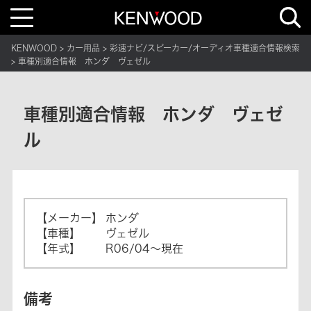
T
o
g
g
KENWOOD
カー用品
彩速ナビ/スピーカー/オーディオ車種適合情報検索
l
e
車種別適合情報 ホンダ ヴェゼル
n
a
v
i
g
車種別適合情報 ホンダ ヴェゼ
a
t
ル
i
o
n
【メーカー】
ホンダ
【車種】
ヴェゼル
【年式】
R06/04～現在
備考